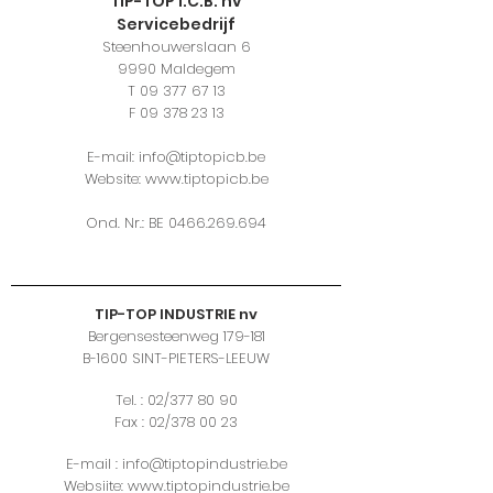
TIP-TOP I.C.B. nv
Servicebedrijf
Steenhouwerslaan 6
9990 Maldegem
T 09 377 67 13
F 09 378 23 13
E-mail:
info@tiptopicb.be
Website:
www.tiptopicb.be
Ond. Nr.: BE
0466.269.694
TIP-TOP INDUSTRIE nv
Bergensesteenweg 179-181
B-1600 SINT-PIETERS-LEEUW
Tel. : 02/377 80 90
Fax : 02/378 00 23
E-mail :
info@tiptopindustrie.be
Websiite:
www.tiptopindustrie.be