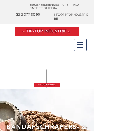
BERGENSESTEENWEG 179-181 – 1600
SINT-PIETERS-LEEUW
+32 2 377 80 90
INFO@TIPTOPINDUSTRIE
.BE
24/7
0475 44 70 42
SERVICE
BANDAFSCHRAPERS- &