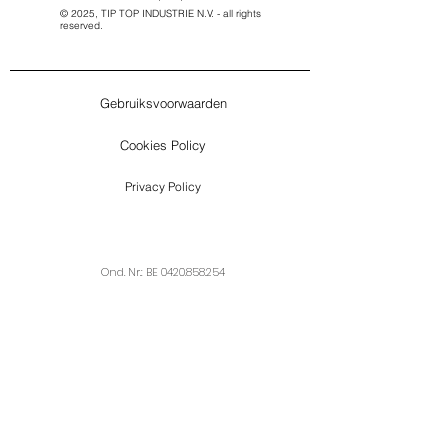
© 2025, TIP TOP INDUSTRIE N.V. - all rights
reserved.
Gebruiksvoorwaarden
Cookies Policy
Privacy Policy
Ond. Nr.: BE
0420.858.254
Webdesign by Adds2marketing.com