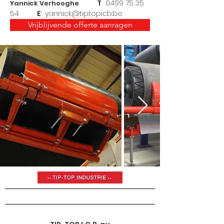
T
0499 75 35
Yannick Verhooghe
54
E
yannick@tiptopicb.be
Vrijblijvende offerte aanragen