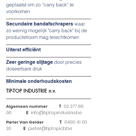
geplaatst om zo “carry back“ te
voorkomen
waar
Secundaire bandafschrapers
zo weinig mogelijk "carry back" bij de
productstroom mag terechtkomen
Uiterst efficiënt
door precies
Zeer geringe slijtage
doseerbare druk
Minimale onderhoudskosten
TIP-TOP INDUSTRIE n.v.
T
02 377 80
Algemeen nummer
90
E
info@tiptopindustrie.be
T
0490 41 00
Pieter Van Gelder
30
E
pieter@tiptopicb.be